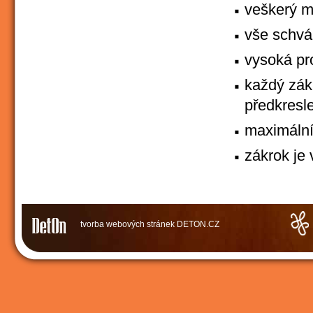
veškerý m
vše schvá
vysoká pro
každý zákr
předkresle
maximální
zákrok je 
tvorba webových stránek
DETON.CZ