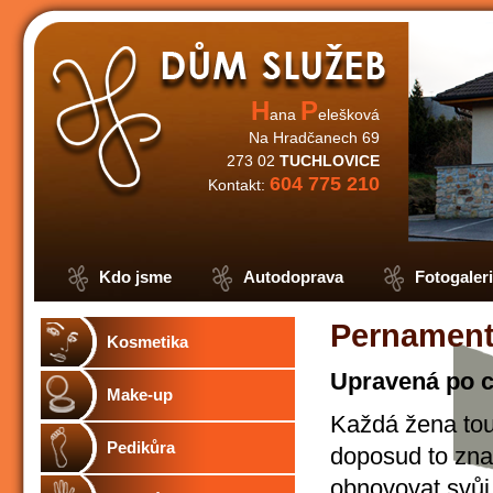
H
P
ana
elešková
Na Hradčanech 69
273 02
TUCHLOVICE
604 775 210
Kontakt:
Kdo jsme
Autodoprava
Fotogaler
Pernament
Kosmetika
U
pravená po c
Make-up
Každá žena tou
Pedikůra
doposud to zna
obnovovat svůj