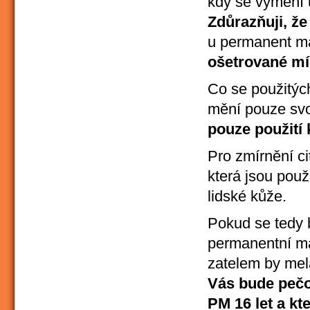
kdy se vymění 
Zdůrazňuji, že
u permanent m
ošetrované mí
Co se použitých
mění pouze svoj
pouze použití 
Pro zmírnění ci
která jsou použ
lidské kůže.
Pokud se tedy 
permanentní ma
zatelem by mela
Vás bude pečo
PM 16 let a kt