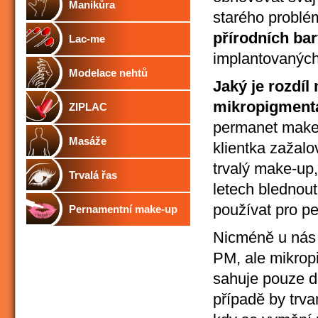
Manikůra
starého probl
přírodních bar
Lac-me
implantovanýc
Modelace nehtů
J
aký je rozdí
mikropigment
ZIPLAC
permanet make-
Masáže
klientka zažal
trvalý make-up,
Trvalá řas
letech blednout
používat pro p
Pernamentní make-up
Nicméně u nás 
PM, ale mikrop
sahuje pouze do
případě by trva