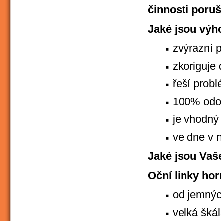
činnosti porušu
J
aké jsou vý
zvýrazní p
zkoriguje
řeší prob
100% odol
je vhodný 
ve dne v 
J
aké jsou Vaš
Oční linky hor
od jemných
velká šká