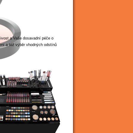
nlivost a Vaše dosavadní péče o
čení a též výběr vhodných odstínů