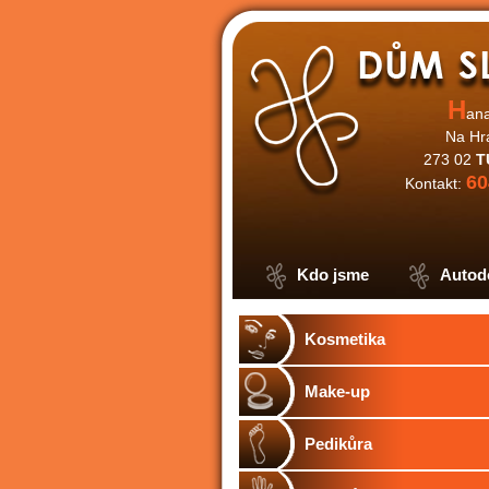
H
an
Na Hr
273 02
T
60
Kontakt:
Kdo jsme
Autod
Kosmetika
Make-up
Pedikůra