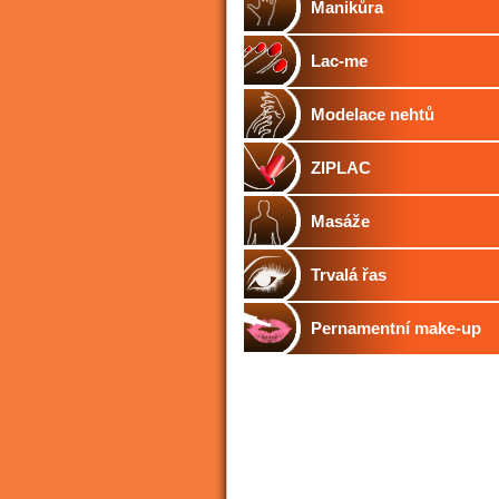
Manikůra
Lac-me
Modelace nehtů
ZIPLAC
Masáže
Trvalá řas
Pernamentní make-up