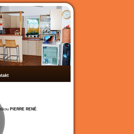
takt
etikou
PIERRE RENÉ
.