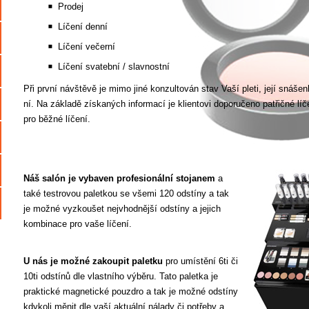
Prodej
Líčení denní
Líčení večerní
Líčení svatební / slavnostní
Při první návštěvě je mimo jiné konzultován stav Vaší pleti, její snáše
ní. Na základě získaných informací je klientovi doporučeno patřičné lí
pro běžné líčení.
Náš salón je vybaven profesionální stojanem
a
také testrovou paletkou se všemi 120 odstíny a tak
je možné vyzkoušet nejvhodnější odstíny a jejich
kombinace pro vaše líčení.
U nás je možné zakoupit paletku
pro umístění 6ti či
10ti odstínů dle vlastního výběru. Tato paletka je
praktické magnetické pouzdro a tak je možné odstíny
kdykoli měnit dle vaší aktuální nálady či potřeby a