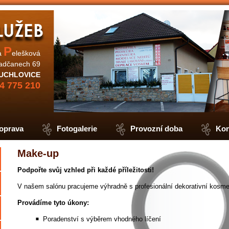
P
a
elešková
adčanech 69
UCHLOVICE
4 775 210
oprava
Fotogalerie
Provozní doba
Kon
Make-up
Podpořte svůj vzhled při každé příležitosti!
V našem salónu pracujeme výhradně s profesionální dekorativní kosm
Provádíme tyto úkony:
Poradenství s výběrem vhodného líčení